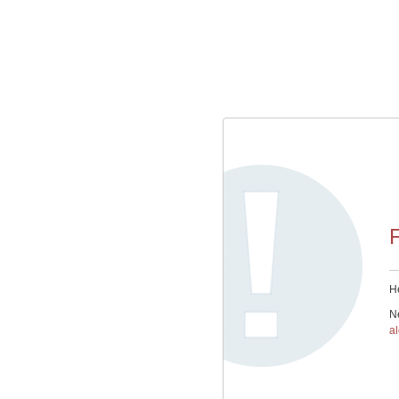
He
Ne
a